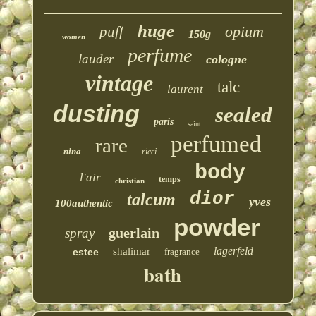
huge
opium
puff
150g
women
perfume
lauder
cologne
vintage
talc
laurent
dusting
sealed
paris
saint
perfumed
rare
nina
ricci
body
l'air
temps
christian
dior
talcum
yves
100authentic
powder
guerlain
spray
lagerfeld
shalimar
estee
fragrance
bath